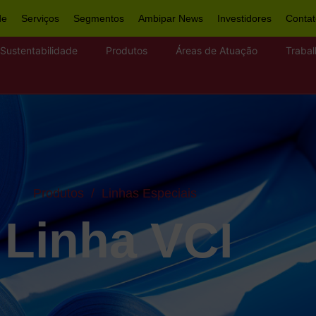
de
Serviços
Segmentos
Ambipar News
Investidores
Conta
Sustentabilidade
Produtos
Áreas de Atuação
Traba
Produtos
/
Linhas Especiais
Linha VCI