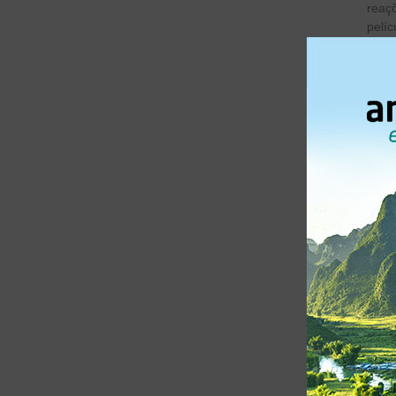
reaç
pelíc
permi
A no
IKS 