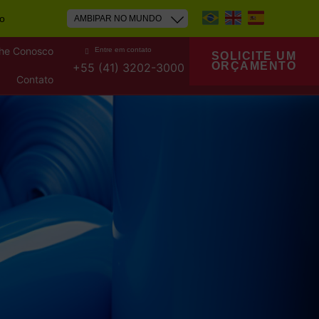
PT
EN
ES
to
lhe Conosco
Entre em contato
SOLICITE UM
ORÇAMENTO
+55 (41) 3202-3000
Contato