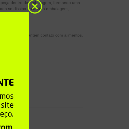
uma peça dentro da embalagem, formando uma
mada se dissipa ao abrir a embalagem,
balagens que mantem contato com alimentos.
xico.