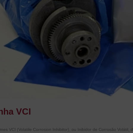
nha VCI
lmes VCI (Volatile Corrosion Inhibitor), ou Inibidor de Corrosão Volátil