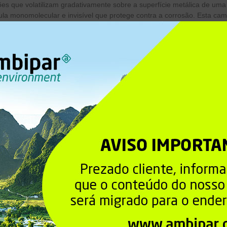
ões que volatilizam gradativamente sobre a superfície metálica de 
ula monomolecular e invisível que protege contra a corrosão. Esta ca
tindo o uso imediato da peça.
va geração da Tecnologia VCI – Biotec® proporciona:
Nosso produto tem aprovação em Laboratórios Certificados para em
Melhoramos as condições de trabalho pois trata-se de produto não tó
Melhorando o cheiro desagradável do antigo VCI..
com maior grau de proteção para corrosão.
Aplicações
Detalhes
Especificações técnicas